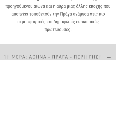
προηγούμενου αιώνα και η αύρα μιας άλλης εποχής που
αποπνέει τοποθετούν την Πράγα ανάμεσα στις πιο
ατμοσφαιρικές και δημοφιλείς ευρωπαϊκές
πρωτεύουσες.
1Η ΜΈΡΑ: ΑΘΗΝΑ - ΠΡΑΓΑ - ΠΕΡΙΗΓΗΣΗ
ΠΑΛAΙΑΣ ΠΟΛΗΣ
Συγκέντρωση στο αεροδρόμιο και πτήση για Πράγα.
Άφιξη στην «χρυσή πόλη» και συνάντηση με τον τοπικό
ξεναγό μας, επιβίβαση στο λεωφορείο και η περιήγηση
μας ξεκινάει από τα μεσαιωνικά δρομάκια της
«Βασιλικής οδού» ως την πλατεία της παλιάς πόλης, με
το Δημαρχείο και το φημισμένο αστρονομικό ρολόι και